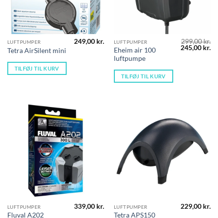
249,00
kr.
299,00
kr.
LUFTPUMPER
LUFTPUMPER
Den
D
245,00
kr.
Eheim air 100
Tetra AirSilent mini
oprindelige
ak
luftpumpe
pris
pr
var:
er
TILFØJ TIL KURV
299,00 kr..
24
TILFØJ TIL KURV
339,00
kr.
229,00
kr.
LUFTPUMPER
LUFTPUMPER
Fluval A202
Tetra APS150