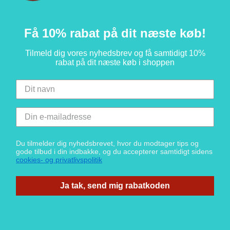
Få 10% rabat på dit næste køb!
Tilmeld dig vores nyhedsbrev og få samtidigt 10%
rabat på dit næste køb i shoppen
Du tilmelder dig nyhedsbrevet, hvor du modtager tips og
gode tilbud i din indbakke, og du accepterer samtidigt sidens
cookies- og privatlivspolitik
Ja tak, send mig rabatkoden