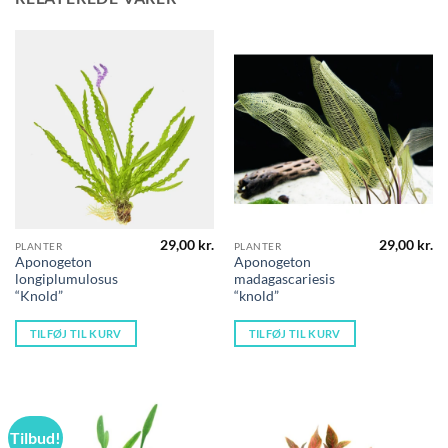
29,00
kr.
29,00
kr.
PLANTER
PLANTER
Aponogeton
Aponogeton
longiplumulosus
madagascariesis
“Knold”
“knold”
TILFØJ TIL KURV
TILFØJ TIL KURV
Tilbud!