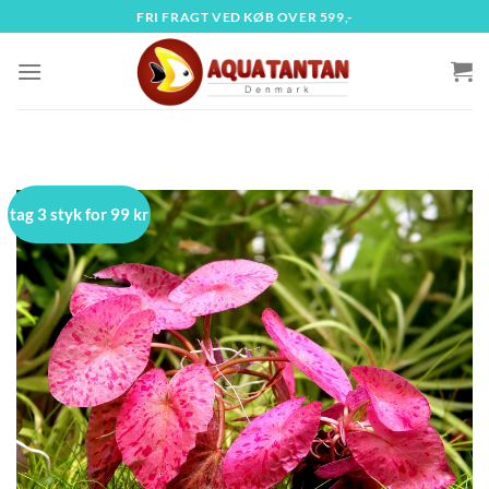
Fortsæt
FRI FRAGT VED KØB OVER 599,-
til
indhold
tag 3 styk for 99 kr