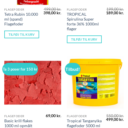
499,00
kr.
199,00
kr.
FLAGEFODER
FLAGEFODER
Den
Den
Den
D
398,00
kr.
189,00
kr.
Tetra Rubin 10.000
TROPICAL
oprindelige
aktuelle
oprindelige
ak
ml (spand)
Spirulina Super
pris
pris
pris
pr
var:
er:
var:
er
Flagefoder
forte 36% 1000ml
499,00 kr..
398,00 kr..
199,00 kr..
18
flager
TILFØJ TIL KURV
TILFØJ TIL KURV
Tilbud!
Ta 3 poser for 150 kr
69,00
kr.
550,00
kr.
FLAGEFODER
FLAGEFODER
Den
D
499,00
kr.
Basic krill flakes
Tropical Tanganyika
oprindelige
ak
1000 ml opmålt
flagefoder 5000 ml
pris
pr