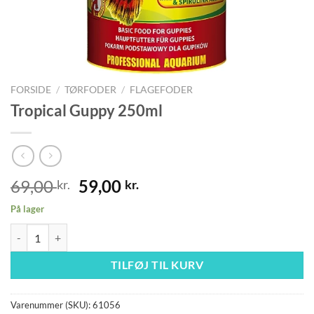
FORSIDE
/
TØRFODER
/
FLAGEFODER
Tropical Guppy 250ml
Den
Den
69,00
59,00
kr.
kr.
oprindelige
aktuelle
På lager
pris
pris
Tropical Guppy 250ml antal
var:
er:
69,00 kr..
59,00 kr..
TILFØJ TIL KURV
Varenummer (SKU):
61056