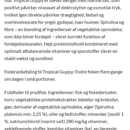
fisk. Tropical Guppy er blevet beriget med marine salt, som
positivt påvirker niveauet af elektrolytter og osmotisk tryk,
hvilket igen direkte påvirker drægtighed, fødsel og
overlevelsesrate for yngel, gydepar, især hunner. Spirulina og
fibre – en blanding af ingredienser af vegetabilsk oprindelse,
som ikke bliver fordøjet – sikrer korrekt funktion af
fordøjelseskanalen. Højt proteinindhold kombineret med
optimalt afbalancerede vitaminer og sporstoffer sikrer en
stabil vækst og sundhed.
Foderanbefaling til Tropical Guppy: Fodre fisken flere gange
om dagen i små portioner.
Fuldfoder til prydfisk. Ingredienser: fisk og fiskederivater,
korn, vegetabilske proteinekstrakter, bløddyr og krebsdyr,
gær, derivater af vegetabilsk oprindelse, alger (Spirulina
platensis min. 2,25 %), olier og fedtstoffer, mineraler (zeolit ​​1
%, natriumchlorid (marint salt) 280 mg/kg vitaminer,
veldefinerede stoffer, kemiske vitaminer (kg). en lignende