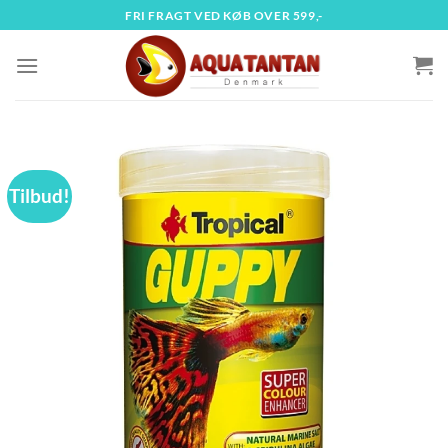
Fortsæt
FRI FRAGT VED KØB OVER 599,-
til
indhold
Tilbud!