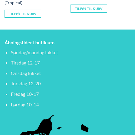
var:
er
(Tropical)
550,00 kr..
49
TILFØJ TIL KURV
TILFØJ TIL KURV
Åbningstider i butikken
Søndag/mandag lukket
Tirsdag 12-17
Onsdag lukket
Torsdag 12-20
Fredag 10-17
Lørdag 10-14