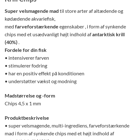
Super velsmagende mad
til store arter af altædende og
kødædende akvariefisk,
med
farveforstærkende
egenskaber , i form af synkende
chips med et usædvanligt højt indhold af
antarktisk krill
(40%)
.
Fordele for din fisk
• intensiverer farven
• stimulerer fodring
• har en positiv effekt på konditionen
• understøtter vækst og modning
Madstørrelse og -form
Chips 4,5 x 1 mm
Produktbeskrivelse
• super velsmagende, multi-ingrediens, farveforstærkende
mad i form af synkende chips med et højt indhold af