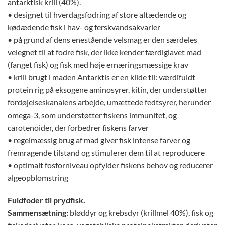
antarktisk krill (40%).
• designet til hverdagsfodring af store altædende og
kødædende fisk i hav- og ferskvandsakvarier
• på grund af dens enestående velsmag er den særdeles
velegnet til at fodre fisk, der ikke kender færdiglavet mad
(fanget fisk) og fisk med høje ernæringsmæssige krav
• krill brugt i maden Antarktis er en kilde til: værdifuldt
protein rig på eksogene aminosyrer, kitin, der understøtter
fordøjelseskanalens arbejde, umættede fedtsyrer, herunder
omega-3, som understøtter fiskens immunitet, og
carotenoider, der forbedrer fiskens farver
• regelmæssig brug af mad giver fisk intense farver og
fremragende tilstand og stimulerer dem til at reproducere
• optimalt fosforniveau opfylder fiskens behov og reducerer
algeopblomstring
Fuldfoder til prydfisk.
Sammensætning:
bløddyr og krebsdyr (krillmel 40%), fisk og