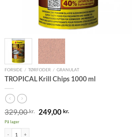
FORSIDE
/
TØRFODER
/
GRANULAT
TROPICAL Krill Chips 1000 ml
Den
Den
329,00
249,00
kr.
kr.
oprindelige
aktuelle
På lager
pris
pris
TROPICAL Krill Chips 1000 ml antal
var:
er: