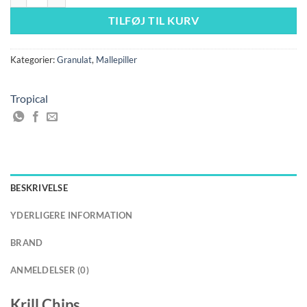
329,00 kr..
249,00 kr..
TILFØJ TIL KURV
Kategorier:
Granulat
,
Mallepiller
Tropical
BESKRIVELSE
YDERLIGERE INFORMATION
BRAND
ANMELDELSER (0)
Krill Chips