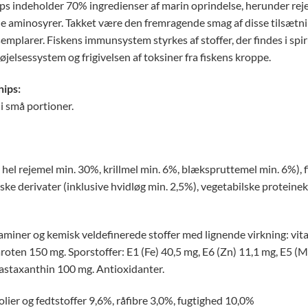
s indeholder 70% ingredienser af marin oprindelse, herunder rejer, 
ielle aminosyrer. Takket være den fremragende smag af disse tilsætnin
semplarer. Fiskens immunsystem styrkes af stoffer, der findes i spiru
døjelsessystem og frigivelsen af ​​toksiner fra fiskens kroppe.
hips:
i små portioner.
hel rejemel min. 30%, krillmel min. 6%, blækspruttemel min. 6%), fi
 derivater (inklusive hvidløg min. 2,5%), vegetabilske proteinekstr
itaminer og kemisk veldefinerede stoffer med lignende virkning: vit
oten 150 mg. Sporstoffer: E1 (Fe) 40,5 mg, E6 (Zn) 11,1 mg, E5 (Mn)
 astaxanthin 100 mg. Antioxidanter.
lier og fedtstoffer 9,6%, råfibre 3,0%, fugtighed 10,0%