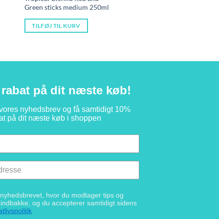
delige
aktuelle
oprindelige
aktuelle
Green sticks medium 250ml
pris
pris
pris
er:
var:
er:
5 kr..
119,95 kr..
75,00 kr..
65,00 kr..
TILFØJ TIL KURV
rabat på dit næste køb!
 vores nyhedsbrev og få samtidigt 10%
at på dit næste køb i shoppen
g nyhedsbrevet, hvor du modtager tips og
n indbakke, og du accepterer samtidigt sidens
tlivspolitik