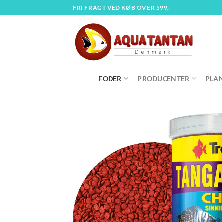
Fortsæt
FRI FRAGT VED KØB OVER 599,-
til
indhold
FODER
PRODUCENTER
PLA