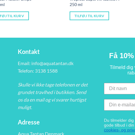
oprin
 ml
250 ml
pris
var:
..
129,9
LFØJ TIL KURV
TILFØJ TIL KURV
Kontakt
Få 10% 
Email:
info@aquatantan.dk
Tilmeld dig
Telefon: 3138 1588
rab
Skulle vi ikke tage telefonen er det
grundet travlhed i butikken. Send
os da en mail og vi svarer hurtigst
muligt.
Du tilmelder di
Adresse
gode tilbud i di
cookies- og priva
Aqua Tantan Denmark