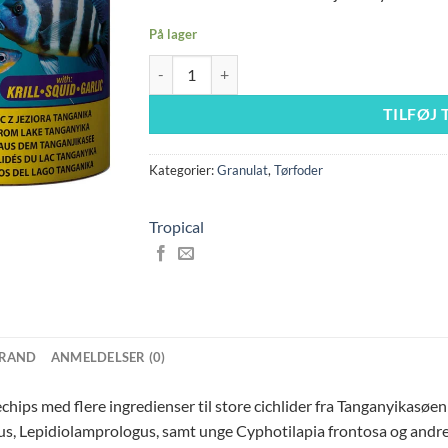
På lager
Tropical Tanganyika chips 1000 ml antal
TILFØJ 
Kategorier:
Granulat
,
Tørfoder
Tropical
RAND
ANMELDELSER (0)
chips med flere ingredienser til store cichlider fra Tanganyikasøe
, Lepidiolamprologus, samt unge Cyphotilapia frontosa og andre, 