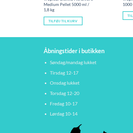
oprindelige
aktuelle
Medium Pellet 5000 ml /
1000
pris
pris
1,8 kg
var:
er:
499,00 kr..
421,00 kr
TI
TILFØJ TIL KURV
Åbningstider i butikken
Søndag/mandag lukket
Tirsdag 12-17
Onsdag lukket
Torsdag 12-20
Fredag 10-17
Lørdag 10-14