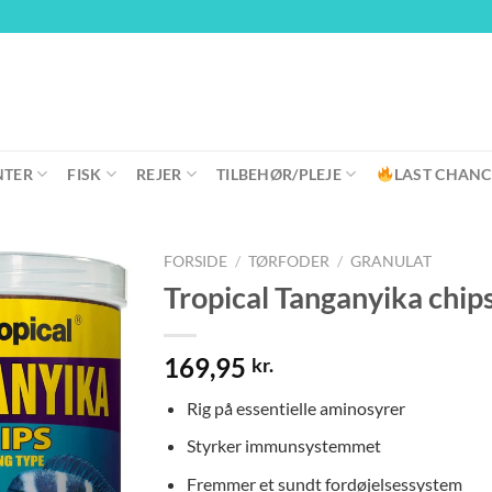
NTER
FISK
REJER
TILBEHØR/PLEJE
LAST CHANC
FORSIDE
/
TØRFODER
/
GRANULAT
Tropical Tanganyika chip
169,95
kr.
Rig på essentielle aminosyrer
Styrker immunsystemmet
Fremmer et sundt fordøjelsessystem