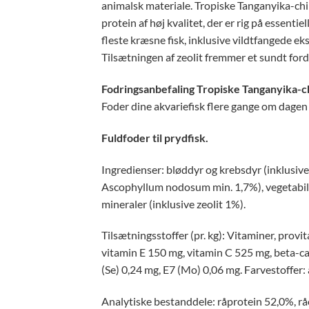
animalsk materiale. Tropiske Tanganyika-chip
protein af høj kvalitet, der er rig på essent
fleste kræsne fisk, inklusive vildtfangede ek
Tilsætningen af ​​zeolit ​​fremmer et sundt for
Fodringsanbefaling Tropiske Tanganyika-c
Foder dine akvariefisk flere gange om dagen 
Fuldfoder til prydfisk.
Ingredienser: bløddyr og krebsdyr (inklusive 
Ascophyllum nodosum min. 1,7%), vegetabilske
mineraler (inklusive zeolit ​​1%).
Tilsætningsstoffer (pr. kg): Vitaminer, prov
vitamin E 150 mg, vitamin C 525 mg, beta-car
(Se) 0,24 mg, E7 (Mo) 0,06 mg. Farvestoffer:
Analytiske bestanddele: råprotein 52,0%, råo