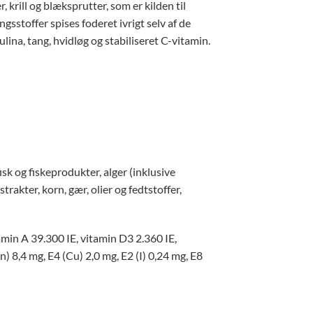
krill og blæksprutter, som er kilden til
gsstoffer spises foderet ivrigt selv af de
lina, tang, hvidløg og stabiliseret C-vitamin.
sk og fiskeprodukter, alger (inklusive
akter, korn, gær, olier og fedtstoffer,
amin A 39.300 IE, vitamin D3 2.360 IE,
 8,4 mg, E4 (Cu) 2,0 mg, E2 (I) 0,24 mg, E8