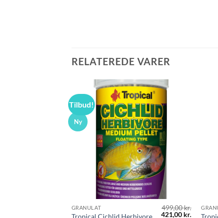
RELATEREDE VARER
Tilbud!
Ny
499,00
kr.
GRANULAT
GRAN
Den
Den
421,00
kr.
Tropical Cichlid Herbivore
Tropi