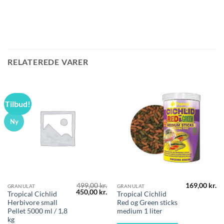
RELATEREDE VARER
Tilbud!
Ny
499,00
kr.
169,00
kr.
GRANULAT
GRANULAT
Den
Den
450,00
kr.
Tropical Cichlid
Tropical Cichlid
oprindelige
aktuelle
Herbivore small
Red og Green sticks
pris
pris
var:
er:
Pellet 5000 ml / 1,8
medium 1 liter
499,00 kr..
450,00 kr..
kg