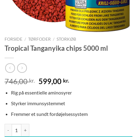
FORSIDE
/
TØRFODER
/
STORKØB
Tropical Tanganyika chips 5000 ml
Den
Den
746,00
599,00
kr.
kr.
oprindelige
aktuelle
Rig på essentielle aminosyrer
pris
pris
var:
er:
Styrker immunsystemmet
746,00 kr..
599,00 kr..
Fremmer et sundt fordøjelsessystem
Tropical Tanganyika chips 5000 ml antal