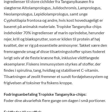
ingredienser til store cichlider fra Tanganyikasøen fra
slægterne Altolamprologus, Julidochromis, Lamprologus,
Neolamprologus, Lepidiolamprologus, samt unge
Cyphotilapia frontosa og andre, hvis kost hovedsageligt er
baseret på animalsk materiale. Tropiske Tanganyika-chips
indeholder 70% ingredienser af marin oprindelse, herunder
rejer, krill og blæksprutter, som er kilden til protein af høj
kvalitet, der er rig på essentielle aminosyrer. Takket være den
fremragende smag af disse tilsætningsstoffer spises foderet
ivrigt selv af de fleste kræsne fisk, inklusive vildtfangede
eksemplarer. Fiskens immunsystem styrkes af stoffer, der
findes i spirulina, tang, hvidløg og stabiliseret C-vitamin.
Tilsætningen af ​​zeolit ​​fremmer et sundt fordøjelsessystem og
frigivelsen af ​​toksiner fra fiskens kroppe.
Fodringsanbefaling Tropiske Tanganyika-chips:
Foder dine akvariefisk flere gange om dagen i små portioner.
Fuldfoder til prydfisk.