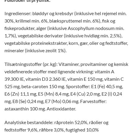
Ingredienser: bløddyr og krebsdyr (inklusive hel rejemel min.
30%, krillmel min. 6%, blækspruttemel min. 6%), fisk og
fiskeprodukter, alger (inklusive Ascophyllum nodosum min.
1,7%), vegetabilske derivater (inklusive hvidløg min. 2,5%),
vegetabilske proteinekstrakter, korn, gær, olier og fedtstoffer,
mineraler (inklusive zeolit ​​1%).
Tilsætningsstoffer (pr. kg): Vitaminer, provitaminer og kemisk
veldefinerede stoffer med lignende virkning: vitamin A
39.300 IE, vitamin D3 2.360 IE, vitamin E 150 mg, vitamin C
525 mg, beta-caroten 150 mg. Sporstoffer: E1 (Fe) 40,5 mg,
E6 (Zn) 11,1 mg, E5 (Mn) 8,4 mg, E4 (Cu) 2,0 mg, E2 (I) 0,24
mg, E8 (Se) 0,24 mg, E7 (Mo) 0,06 mg. Farvestoffer:
astaxanthin 100 mg. Antioxidanter.
Analytiske bestanddele: råprotein 52,0%, råolier og
fedtstoffer 9,6%, råfibre 3,0%, fugtighed 10,0%