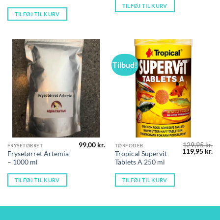
TILFØJ TIL KURV
TILFØJ TIL KURV
Tilbud!
99,00
kr.
129,95
kr.
FRYSETØRRET
TØRFODER
Den
D
119,95
kr.
Frysetørret Artemia
Tropical Supervit
oprindelige
ak
– 1000 ml
Tablets A 250 ml
pris
pr
var:
er
129,95 kr..
11
TILFØJ TIL KURV
TILFØJ TIL KURV