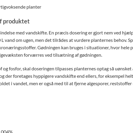
rtigvoksende planter
f produktet
rbindelse med vandskifte. En præcis dosering er gjort nem ved hjæ
50 L vand om ugen, men det tilrådes at vurdere planternes behov. S
ronæringsstoffer. Gødningen kan bruges i situationer, hvor hele 
lgevæksten forværres ved tilsætning af gødningen.
f og fosfor, skal doseringen tilpasses planternes optag så uønsket
der foretages hyppigere vandskifte end ellers, for eksempel helt 
ldet i vandet, men er også med til at fjerne algesporer, reststoff
0.004%,