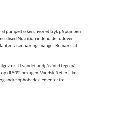
lp af pumpeflasken, hvor et tryk på pumpen
pecialised Nutrition indeholder udover
planten viser næringsmangel. Bemærk, at
 algevækst i vandet undgås. Ved tegn på
op til 50% om ugen. Vandskiftet er ikke
er og andre ophobede elementer fra