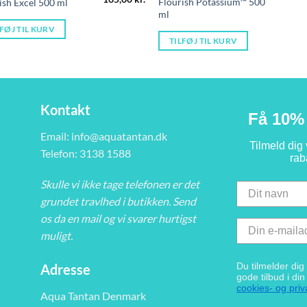
Flourish Potassium™ 500
ish Excel 500 ml
oprindelige
aktuelle
ml
pris
pris
var:
er:
LFØJ TIL KURV
..
169,00 kr..
165,00 kr..
TILFØJ TIL KURV
Kontakt
Få 10% 
Email:
info@aquatantan.dk
Tilmeld dig
Telefon: 3138 1588
rab
Skulle vi ikke tage telefonen er det
grundet travlhed i butikken. Send
os da en mail og vi svarer hurtigst
muligt.
Du tilmelder di
Adresse
gode tilbud i di
cookies- og priva
Aqua Tantan Denmark