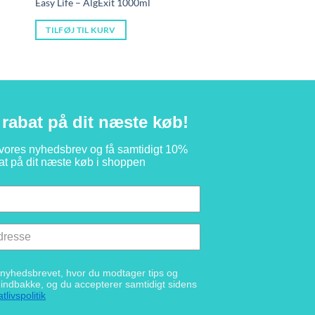
Easy Life – AlgExit 1000ml
TILFØJ TIL KURV
rabat på dit næste køb!
 vores nyhedsbrev og få samtidigt 10%
at på dit næste køb i shoppen
g nyhedsbrevet, hvor du modtager tips og
n indbakke, og du accepterer samtidigt sidens
tlivspolitik