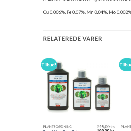
Cu 0.006%, Fe 0.07%, Mn 0.04%, Mo 0.002
RELATEREDE VARER
Tilbud!
Tilbu
215,00
kr.
PLANTEGØDNING
PLAN
Den
Den
199,00
kr.