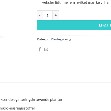
veksler lidt imellem hvilket mærke vi har 
Tropika Specialised Nutrition/ Dennerle Plants L
TILFØJ 
Kategori:
Plantegødning
gvoksende og næringskrævende planter
 mikro-næringsstoffer