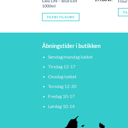
Easy Life – Blue Exit
Flour
oprindelige
aktuelle
1000ml
pris
pris
var:
er:
TI
215,00 kr..
199,00 kr
TILFØJ TIL KURV
Åbningstider i butikken
Søndag/mandag lukket
Tirsdag 12-17
Onsdag lukket
Torsdag 12-20
Fredag 10-17
Lørdag 10-14