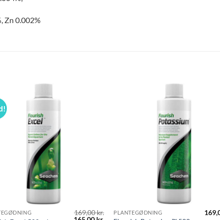
%, Zn 0.002%
d!
169,00
kr.
169,
TEGØDNING
PLANTEGØDNING
Den
Den
165,00
kr.