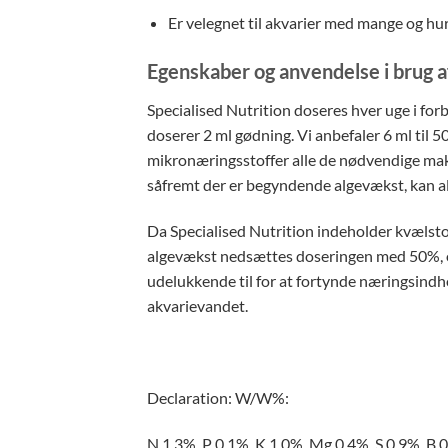
Er velegnet til akvarier med mange og hu
Egenskaber og anvendelse i brug a
Specialised Nutrition doseres hver uge i fo
doserer 2 ml gødning. Vi anbefaler 6 ml til 
mikronæringsstoffer alle de nødvendige mak
såfremt der er begyndende algevækst, kan a
Da Specialised Nutrition indeholder kvælsto
algevækst nedsættes doseringen med 50%, og 
udelukkende til for at fortynde næringsindho
akvarievandet.
Declaration: W/W%:
N 1.3%, P 0.1%, K 1.0%, Mg 0.4%, S 0.9%, B 