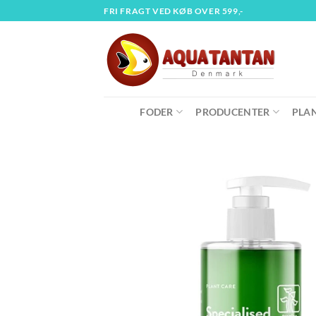
Fortsæt
FRI FRAGT VED KØB OVER 599,-
til
indhold
FODER
PRODUCENTER
PLA