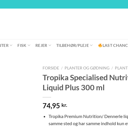
NTER
FISK
REJER
TILBEHØR/PLEJE
LAST CHANC
FORSIDE
/
PLANTER OG GØDNING
/
PLAN
Tropika Specialised Nutri
Liquid Plus 300 ml
74,95
kr.
Tropika Premium Nutrition/ Dennerle li
samme sted og har samme indhold kun eti