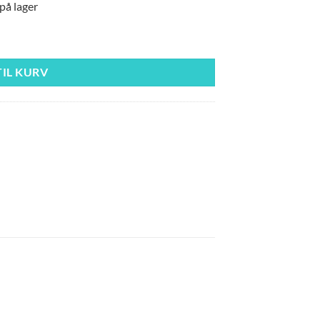
på lager
iquid Plus 300 ml antal
TIL KURV