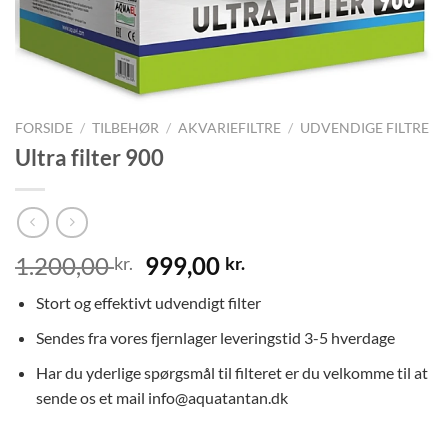
FORSIDE
/
TILBEHØR
/
AKVARIEFILTRE
/
UDVENDIGE FILTRE
Ultra filter 900
Den
Den
1.200,00
999,00
kr.
kr.
oprindelige
aktuelle
Stort og effektivt udvendigt filter
pris
pris
var:
er:
Sendes fra vores fjernlager leveringstid 3-5 hverdage
1.200,00 kr..
999,00 kr..
Har du yderlige spørgsmål til filteret er du velkomme til at
sende os et mail info@aquatantan.dk