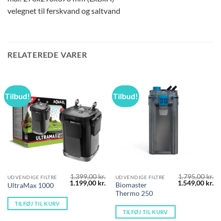
velegnet til ferskvand og saltvand
RELATEREDE VARER
Tilbud!
Tilbud!
1.399,00
kr.
1.795,00
kr.
UDVENDIGE FILTRE
UDVENDIGE FILTRE
Den
Den
Den
D
1.199,00
kr.
1.549,00
kr.
Biomaster
UltraMax 1000
oprindelige
aktuelle
oprindelige
ak
Thermo 250
pris
pris
pris
pr
var:
er:
var:
er
TILFØJ TIL KURV
1.399,00 kr..
1.199,00 kr..
1.795,00 kr..
1.
TILFØJ TIL KURV