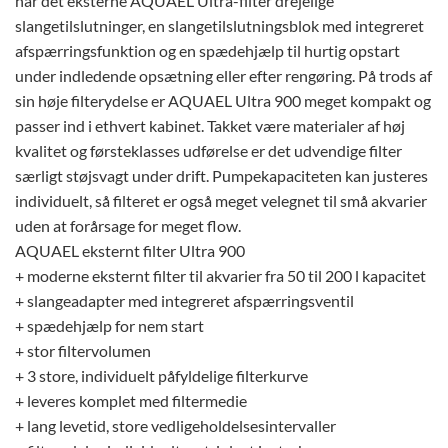
har det eksterne AQUAEL Ultra-filter drejelige
slangetilslutninger, en slangetilslutningsblok med integreret
afspærringsfunktion og en spædehjælp til hurtig opstart
under indledende opsætning eller efter rengøring. På trods af
sin høje filterydelse er AQUAEL Ultra 900 meget kompakt og
passer ind i ethvert kabinet. Takket være materialer af høj
kvalitet og førsteklasses udførelse er det udvendige filter
særligt støjsvagt under drift. Pumpekapaciteten kan justeres
individuelt, så filteret er også meget velegnet til små akvarier
uden at forårsage for meget flow.
AQUAEL eksternt filter Ultra 900
+ moderne eksternt filter til akvarier fra 50 til 200 l kapacitet
+ slangeadapter med integreret afspærringsventil
+ spædehjælp for nem start
+ stor filtervolumen
+ 3 store, individuelt påfyldelige filterkurve
+ leveres komplet med filtermedie
+ lang levetid, store vedligeholdelsesintervaller