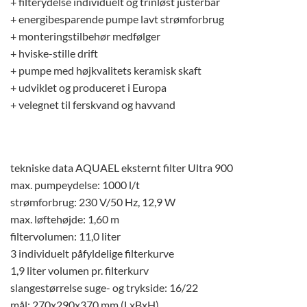
+ filterydelse individuelt og trinløst justerbar
+ energibesparende pumpe lavt strømforbrug
+ monteringstilbehør medfølger
+ hviske-stille drift
+ pumpe med højkvalitets keramisk skaft
+ udviklet og produceret i Europa
+ velegnet til ferskvand og havvand
tekniske data AQUAEL eksternt filter Ultra 900
max. pumpeydelse: 1000 l/t
strømforbrug: 230 V/50 Hz, 12,9 W
max. løftehøjde: 1,60 m
filtervolumen: 11,0 liter
3 individuelt påfyldelige filterkurve
1,9 liter volumen pr. filterkurv
slangestørrelse suge- og trykside: 16/22
mål: 270x290x370 mm (LxBxH)