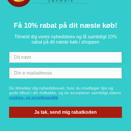
Få 10% rabat på dit næste køb!
Tilmeld dig vores nyhedsbrev og få samtidigt 10%
rabat på dit næste køb i shoppen
Du tilmelder dig nyhedsbrevet, hvor du modtager tips og
gode tilbud i din indbakke, og du accepterer samtidigt sidens
cookies- og privatlivspolitik
Ja tak, send mig rabatkoden