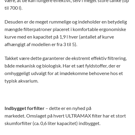
være, at de kan fungere effektivt, selv i meget store tanke (op
til 700 l).
Desuden er de meget rummelige og indeholder en betydelig
mængde filterpatroner placeret i komfortable ergonomiske
kurve med en kapacitet på 1,9 l hver (antallet af kurve
afhængigt af modellen er fra 3 til 5).
Takket være dette garanterer de ekstremt effektiv filtrering,
både mekanisk og biologisk. Har et sæt fyldstoffer, der er
omhyggeligt udvalgt for at imødekomme behovene hos et
typisk akvarium.
Indbygget forfilter
– dette er en nyhed på
markedet. Omslaget på hvert ULTRAMAX filter har et stort
skumforfilter (ca. 0,6 liter kapacitet) indbygget.