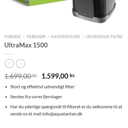
FORSIDE
/
TILBEHØR
/
AKVARIEFILTRE
/
UDVENDIGE FILTRE
UltraMax 1500
Den
Den
1.699,00
1.599,00
kr.
kr.
oprindelige
aktuelle
Stort og effektivt udvendigt filter
pris
pris
var:
er:
Sendes fra vores fjernlager
1.699,00 kr..
1.599,00 kr..
Har du yderlige spørgsmål til filteret er du velkomme til at
sende os et mail info@aquatantan.dk