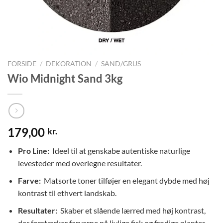
FORSIDE
/
DEKORATION
/
SAND/GRUS
Wio Midnight Sand 3kg
179,00
kr.
Pro Line:
Ideel til at genskabe autentiske naturlige
levesteder med overlegne resultater.
Farve:
Matsorte toner tilføjer en elegant dybde med høj
kontrast til ethvert landskab.
Resultater:
Skaber et slående lærred med høj kontrast,
der forstærker farverne på livlige fisk og frodige planter.