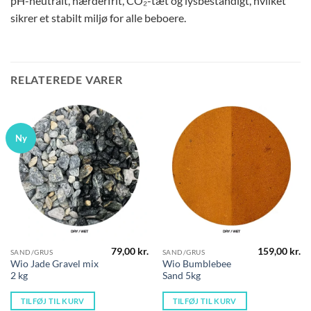
pH-neutralt, hærderfrit, CO₂-tæt og lysbestandigt, hvilket
sikrer et stabilt miljø for alle beboere.
RELATEREDE VARER
Ny
79,00
kr.
159,00
kr.
SAND/GRUS
SAND/GRUS
Wio Jade Gravel mix
Wio Bumblebee
2 kg
Sand 5kg
TILFØJ TIL KURV
TILFØJ TIL KURV