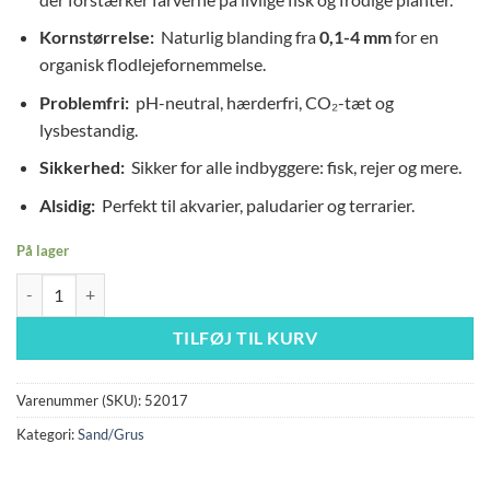
Kornstørrelse:
Naturlig blanding fra
0,1-4 mm
for en
organisk flodlejefornemmelse.
Problemfri:
pH-neutral, hærderfri, CO₂-tæt og
lysbestandig.
Sikkerhed:
Sikker for alle indbyggere: fisk, rejer og mere.
Alsidig:
Perfekt til akvarier, paludarier og terrarier.
På lager
Wio Midnight Sand 3kg antal
TILFØJ TIL KURV
Varenummer (SKU):
52017
Kategori:
Sand/Grus