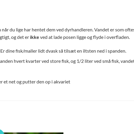
m når du lige har hentet dem ved dyrhandleren. Vandet er som oftest
gtigt, og det er
ikke
ved at lade posen ligge og flyde i overfladen.
Er dine fisk/maller lidt dvask så tilsæt en iltsten ned i spanden.
spanden hvert kvarter ved store fisk, og 1/2 liter ved små fisk, vande
r et net og putter den op i akvariet