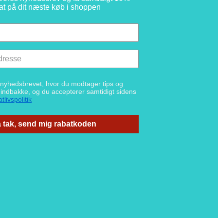
at på dit næste køb i shoppen
g nyhedsbrevet, hvor du modtager tips og
n indbakke, og du accepterer samtidigt sidens
tlivspolitik
 tak, send mig rabatkoden