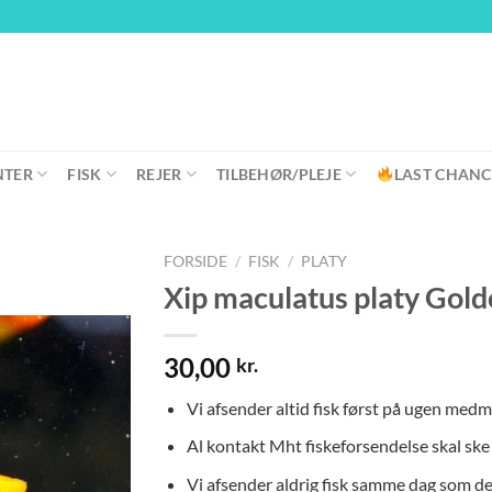
NTER
FISK
REJER
TILBEHØR/PLEJE
LAST CHANC
FORSIDE
/
FISK
/
PLATY
Xip maculatus platy Golde
30,00
kr.
Vi afsender altid fisk først på ugen medm
Al kontakt Mht fiskeforsendelse skal sk
Vi afsender aldrig fisk samme dag som de b