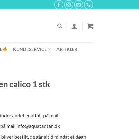
E
KUNDESERVICE
ARTIKLER
n calico 1 stk
indre andet er aftalt på mail
e på mail info@aquatantan.dk
liver bestilt, de går altid mindst et døgn