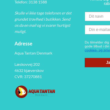
Telefon: 3138 1588
rab
Skulle vi ikke tage telefonen er det
grundet travlhed i butikken. Send
os da en mail og vi svarer hurtigst
muligt.
Du tilmelder di
Adresse
gode tilbud i di
cookies- og priva
Aqua Tantan Denmark
Ja
Læskovvej 202
4632 bjæverskov
CVR: 37270881