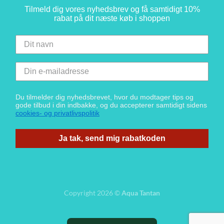
Tilmeld dig vores nyhedsbrev og få samtidigt 10%
rabat på dit næste køb i shoppen
Du tilmelder dig nyhedsbrevet, hvor du modtager tips og
gode tilbud i din indbakke, og du accepterer samtidigt sidens
cookies- og privatlivspolitik
Ja tak, send mig rabatkoden
Copyright 2026 ©
Aqua Tantan