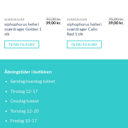
45,00
kr.
45,00
kr.
SVÆRDRAGER
SVÆRDRAGER
Den
Den
Den
D
39,00
kr.
39,00
kr.
xiphophorus helleri
xiphophorus helleri
oprindelige
aktuelle
oprindelig
ak
sværdrager Golden 1
sværdrager Calio
pris
pris
pris
pr
var:
er:
var:
er
stk
Rød 1 stk
45,00 kr..
39,00 kr..
45,00 kr..
39
TILFØJ TIL KURV
TILFØJ TIL KURV
Åbningstider i butikken
Søndag/mandag lukket
Tirsdag 12-17
Onsdag lukket
Torsdag 12-20
Fredag 10-17