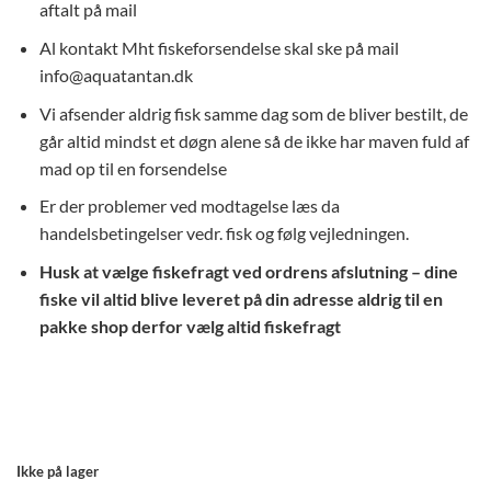
aftalt på mail
var:
er:
59,00 kr..
40,00 kr..
Al kontakt Mht fiskeforsendelse skal ske på mail
info@aquatantan.dk
Vi afsender aldrig fisk samme dag som de bliver bestilt, de
går altid mindst et døgn alene så de ikke har maven fuld af
mad op til en forsendelse
Er der problemer ved modtagelse læs da
handelsbetingelser vedr. fisk og følg vejledningen.
Husk at vælge fiskefragt ved ordrens afslutning – dine
fiske vil altid blive leveret på din adresse aldrig til en
pakke shop derfor vælg altid fiskefragt
Ikke på lager