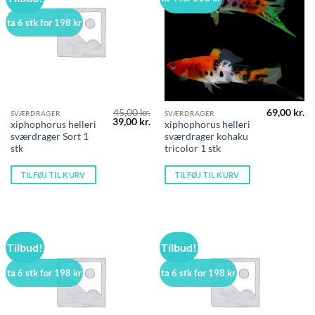
ta 6 stk for 198 kr
45,00
kr.
69,00
kr.
SVÆRDRAGER
SVÆRDRAGER
Den
Den
39,00
kr.
xiphophorus helleri
xiphophorus helleri
oprindelige
aktuelle
sværdrager Sort 1
sværdrager kohaku
pris
pris
var:
er:
stk
tricolor 1 stk
45,00 kr..
39,00 kr..
TILFØJ TIL KURV
TILFØJ TIL KURV
Tilbud!
Tilbud!
ta 6 stk for 198 kr
ta 6 stk for 198 kr