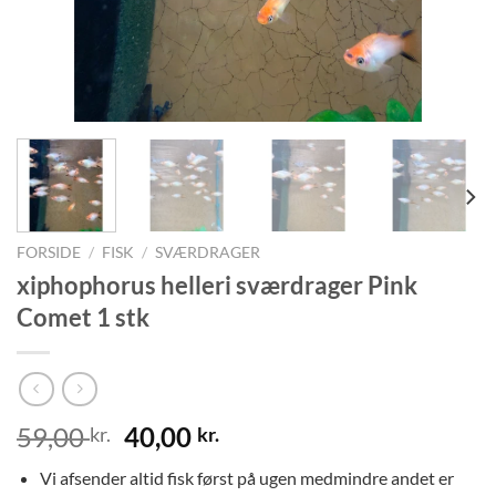
FORSIDE
/
FISK
/
SVÆRDRAGER
xiphophorus helleri sværdrager Pink
Comet 1 stk
Den
Den
59,00
40,00
kr.
kr.
oprindelige
aktuelle
Vi afsender altid fisk først på ugen medmindre andet er
pris
pris