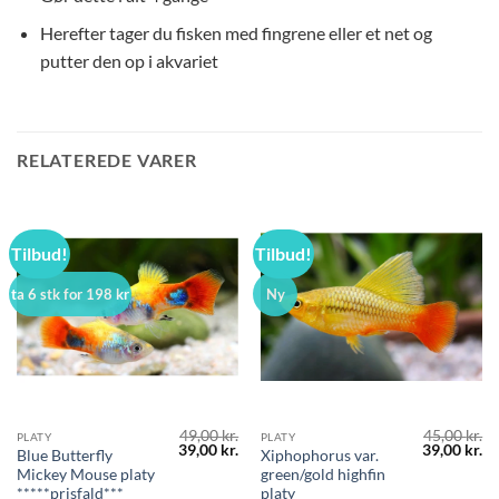
Herefter tager du fisken med fingrene eller et net og
putter den op i akvariet
RELATEREDE VARER
Tilbud!
Tilbud!
ta 6 stk for 198 kr
Ny
49,00
kr.
45,00
kr.
PLATY
PLATY
Den
Den
Den
D
39,00
kr.
39,00
kr.
Blue Butterfly
Xiphophorus var.
oprindelige
aktuelle
oprindelig
ak
Mickey Mouse platy
green/gold highfin
pris
pris
pris
pr
var:
er:
var:
er
*****prisfald***
platy