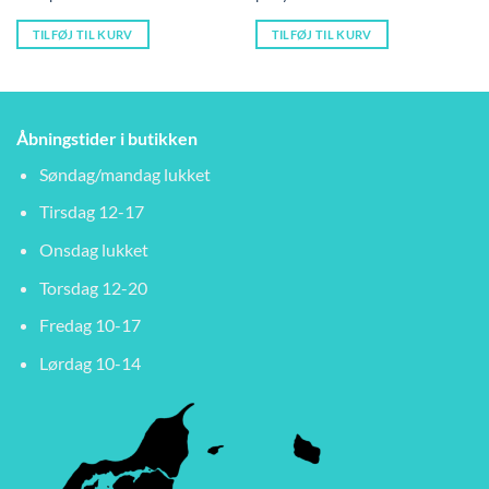
49,00 kr..
39,00 kr..
45,00 kr..
39
TILFØJ TIL KURV
TILFØJ TIL KURV
Åbningstider i butikken
Søndag/mandag lukket
Tirsdag 12-17
Onsdag lukket
Torsdag 12-20
Fredag 10-17
Lørdag 10-14