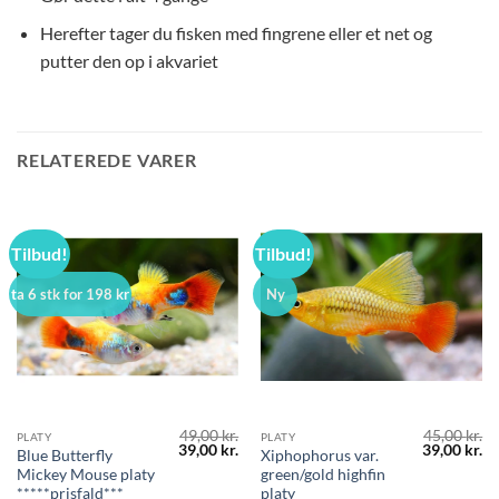
Herefter tager du fisken med fingrene eller et net og
putter den op i akvariet
RELATEREDE VARER
Tilbud!
Tilbud!
ta 6 stk for 198 kr
Ny
49,00
kr.
45,00
kr.
PLATY
PLATY
Den
Den
Den
D
39,00
kr.
39,00
kr.
Blue Butterfly
Xiphophorus var.
oprindelige
aktuelle
oprindelig
ak
Mickey Mouse platy
green/gold highfin
pris
pris
pris
pr
var:
er:
var:
er
*****prisfald***
platy