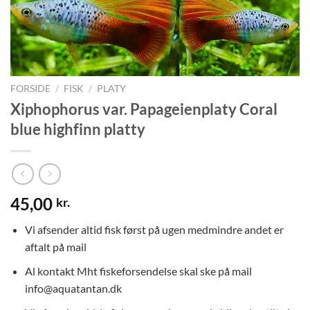
FORSIDE
/
FISK
/
PLATY
Xiphophorus var. Papageienplaty Coral
blue highfinn platty
45,00
kr.
Vi afsender altid fisk først på ugen medmindre andet er
aftalt på mail
Al kontakt Mht fiskeforsendelse skal ske på mail
info@aquatantan.dk