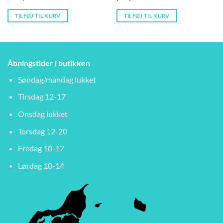
49,00 kr..
39,00 kr..
45,00 kr..
39
TILFØJ TIL KURV
TILFØJ TIL KURV
Åbningstider i butikken
Søndag/mandag lukket
Tirsdag 12-17
Onsdag lukket
Torsdag 12-20
Fredag 10-17
Lørdag 10-14