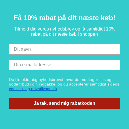
Få 10% rabat på dit næste køb!
Tilmeld dig vores nyhedsbrev og få samtidigt 10%
rabat på dit næste køb i shoppen
Du tilmelder dig nyhedsbrevet, hvor du modtager tips og
gode tilbud i din indbakke, og du accepterer samtidigt sidens
cookies- og privatlivspolitik
Ja tak, send mig rabatkoden