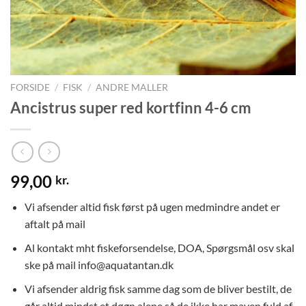
FORSIDE
/
FISK
/
ANDRE MALLER
Ancistrus super red kortfinn 4-6 cm
99,00
kr.
Vi afsender altid fisk først på ugen medmindre andet er
aftalt på mail
Al kontakt mht fiskeforsendelse, DOA, Spørgsmål osv skal
ske på mail info@aquatantan.dk
Vi afsender aldrig fisk samme dag som de bliver bestilt, de
går altid mindst et døgn alene så de ikke har maven fuld af