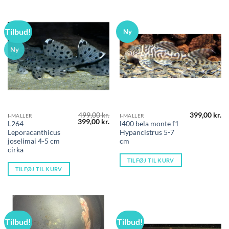
Tilbud!
Ny
Ny
499,00
kr.
399,00
kr.
I-MALLER
I-MALLER
Den
Den
399,00
kr.
L264
l400 bela monte f1
oprindelige
aktuelle
Leporacanthicus
Hypancistrus 5-7
pris
pris
var:
er:
joselimai 4-5 cm
cm
499,00 kr..
399,00 kr..
cirka
TILFØJ TIL KURV
TILFØJ TIL KURV
Tilbud!
Tilbud!