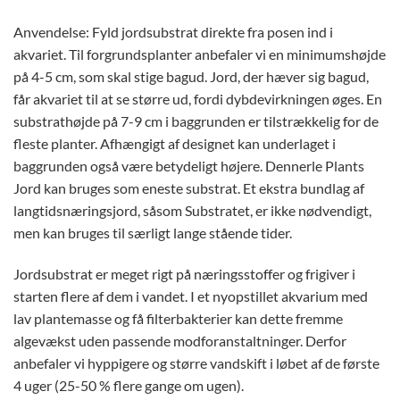
Anvendelse: Fyld jordsubstrat direkte fra posen ind i
akvariet. Til forgrundsplanter anbefaler vi en minimumshøjde
på 4-5 cm, som skal stige bagud. Jord, der hæver sig bagud,
får akvariet til at se større ud, fordi dybdevirkningen øges. En
substrathøjde på 7-9 cm i baggrunden er tilstrækkelig for de
fleste planter. Afhængigt af designet kan underlaget i
baggrunden også være betydeligt højere. Dennerle Plants
Jord kan bruges som eneste substrat. Et ekstra bundlag af
langtidsnæringsjord, såsom Substratet, er ikke nødvendigt,
men kan bruges til særligt lange stående tider.
Jordsubstrat er meget rigt på næringsstoffer og frigiver i
starten flere af dem i vandet. I et nyopstillet akvarium med
lav plantemasse og få filterbakterier kan dette fremme
algevækst uden passende modforanstaltninger. Derfor
anbefaler vi hyppigere og større vandskift i løbet af de første
4 uger (25-50 % flere gange om ugen).