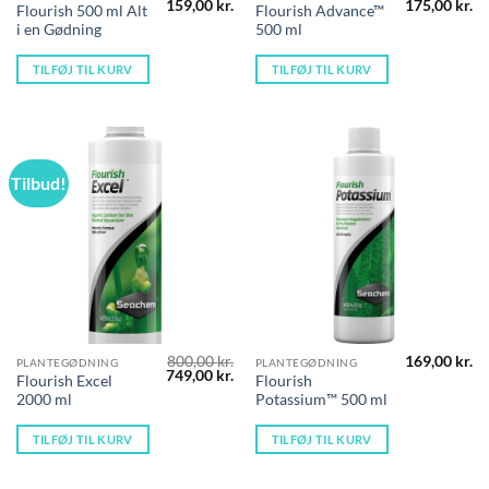
Den
Den
Den
D
159,00
kr.
175,00
kr.
Flourish 500 ml Alt
Flourish Advance™
oprindelige
aktuelle
oprindelige
ak
i en Gødning
500 ml
pris
pris
pris
pr
var:
er:
var:
er
169,00 kr..
159,00 kr..
209,00 kr..
17
TILFØJ TIL KURV
TILFØJ TIL KURV
Tilbud!
800,00
kr.
169,00
kr.
PLANTEGØDNING
PLANTEGØDNING
Den
Den
749,00
kr.
Flourish Excel
Flourish
oprindelige
aktuelle
2000 ml
Potassium™ 500 ml
pris
pris
var:
er:
800,00 kr..
749,00 kr..
TILFØJ TIL KURV
TILFØJ TIL KURV