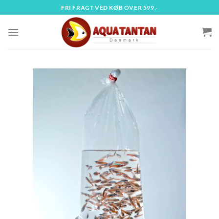
Fortsæt
FRI FRAGT VED KØB OVER 599,-
til
indhold