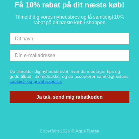
Få 10% rabat på dit næste køb!
Tilmeld dig vores nyhedsbrev og få samtidigt 10%
rabat på dit næste køb i shoppen
Du tilmelder dig nyhedsbrevet, hvor du modtager tips og
gode tilbud i din indbakke, og du accepterer samtidigt sidens
cookies- og privatlivspolitik
Ja tak, send mig rabatkoden
Copyright 2026 ©
Aqua Tantan