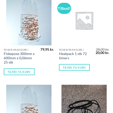
Tilbud!
79,95
kr.
28,00
kr.
POSER/PAKKEGREJ
POSER/PAKKEGREJ
Den
D
20,00
kr.
Fiskepose 300mm x
Heatpack 1 stk 72
oprindelig
ak
600mm x 0,06mm
timers
pris
pr
var:
er
25 stk
28,00 kr..
20
TILFØJ TIL KURV
TILFØJ TIL KURV