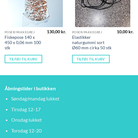
130,00
kr.
10,00
kr.
POSER/PAKKEGREJ
POSER/PAKKEGREJ
Fiskepose 140 x
Elastikker
450 x 0,06 mm 100
naturgummi sort
stk
Ø60 mm cirka 50 stk
TILFØJ TIL KURV
TILFØJ TIL KURV
Åbningstider i butikken
Søndag/mandag lukket
Tirsdag 12-17
Onsdag lukket
Torsdag 12-20