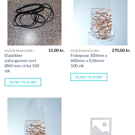
15,00
kr.
270,00
kr.
POSER/PAKKEGREJ
POSER/PAKKEGREJ
Elastikker
Fiskepose 300mm x
naturgummi sort
600mm x 0,06mm
Ø60 mm cirka 100
100 stk
stk
TILFØJ TIL KURV
TILFØJ TIL KURV