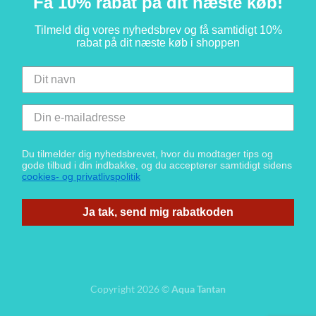
Få 10% rabat på dit næste køb!
Tilmeld dig vores nyhedsbrev og få samtidigt 10%
rabat på dit næste køb i shoppen
Du tilmelder dig nyhedsbrevet, hvor du modtager tips og
gode tilbud i din indbakke, og du accepterer samtidigt sidens
cookies- og privatlivspolitik
Ja tak, send mig rabatkoden
Copyright 2026 ©
Aqua Tantan