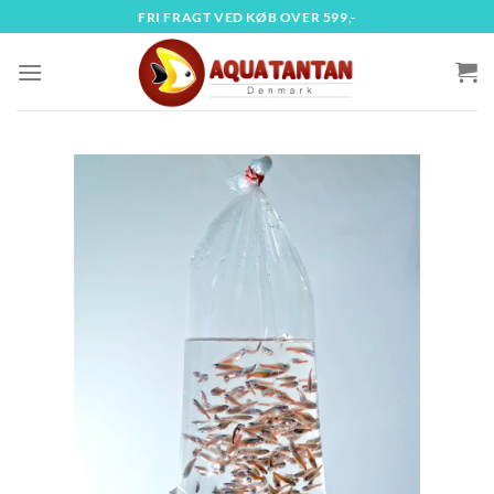
Fortsæt
FRI FRAGT VED KØB OVER 599,-
til
indhold