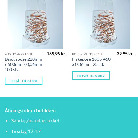
189,95
kr.
39,95
kr.
POSER/PAKKEGREJ
POSER/PAKKEGREJ
Discuspose 220mm
Fiskepose 180 x 450
x 500mm x 0,06mm
x 0,06 mm 25 stk
100 stk
TILFØJ TIL KURV
TILFØJ TIL KURV
Åbningstider i butikken
Søndag/mandag lukket
Tirsdag 12-17