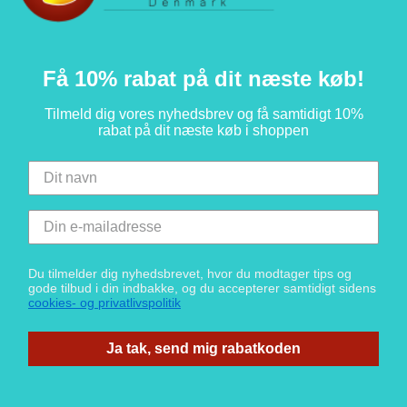
Få 10% rabat på dit næste køb!
Tilmeld dig vores nyhedsbrev og få samtidigt 10%
rabat på dit næste køb i shoppen
Du tilmelder dig nyhedsbrevet, hvor du modtager tips og
gode tilbud i din indbakke, og du accepterer samtidigt sidens
cookies- og privatlivspolitik
Ja tak, send mig rabatkoden