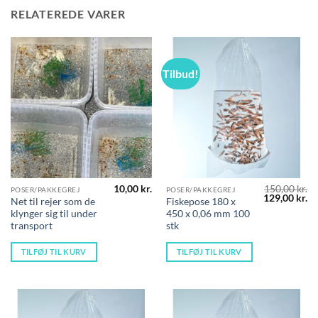
RELATEREDE VARER
Tilbud!
10,00
kr.
150,00
kr.
POSER/PAKKEGREJ
POSER/PAKKEGREJ
Den
D
129,00
kr.
Net til rejer som de
Fiskepose 180 x
oprindelige
ak
klynger sig til under
450 x 0,06 mm 100
pris
pr
var:
er
transport
stk
150,00 kr..
12
TILFØJ TIL KURV
TILFØJ TIL KURV