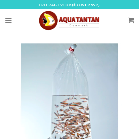
Fortsæt
FRI FRAGT VED KØB OVER 599,-
til
indhold