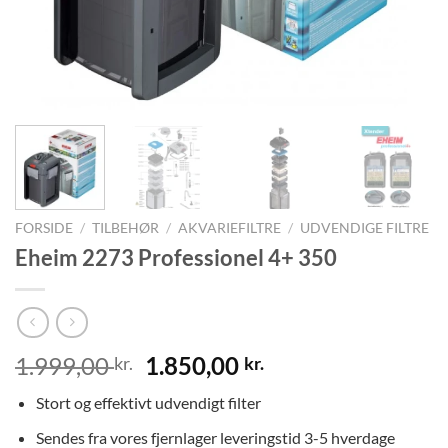
FORSIDE
/
TILBEHØR
/
AKVARIEFILTRE
/
UDVENDIGE FILTRE
Eheim 2273 Professionel 4+ 350
Den
Den
1.999,00
1.850,00
kr.
kr.
oprindelige
aktuelle
Stort og effektivt udvendigt filter
pris
pris
var:
er:
Sendes fra vores fjernlager leveringstid 3-5 hverdage