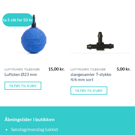
ta 5 stk for 50 kr
15,00
kr.
5,00
kr.
LUFTPUMPE TILBEHØR
LUFTPUMPE TILBEHØR
slangesamler T-stykke
Luftsten Ø23 mm
4/6 mm sort
TILFØJ TIL KURV
TILFØJ TIL KURV
Åbningstider i butikken
Søndag/mandag lukket