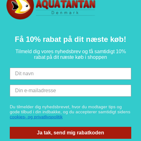
Få 10% rabat på dit næste køb!
Tilmeld dig vores nyhedsbrev og få samtidigt 10%
rabat på dit næste køb i shoppen
Du tilmelder dig nyhedsbrevet, hvor du modtager tips og
gode tilbud i din indbakke, og du accepterer samtidigt sidens
cookies- og privatlivspolitik
Ja tak, send mig rabatkoden