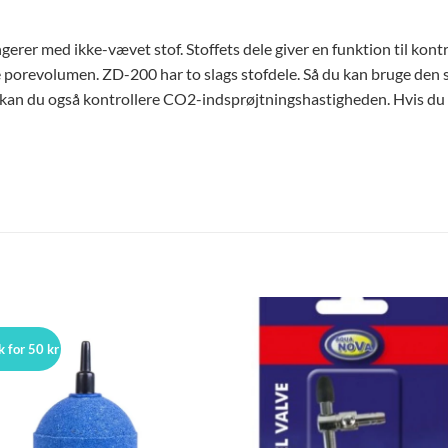
erer med ikke-vævet stof. Stoffets dele giver en funktion til kontr
e porevolumen. ZD-200 har to slags stofdele. Så du kan bruge den s
an du også kontrollere CO2-indsprøjtningshastigheden. Hvis du øn
k for 50 kr