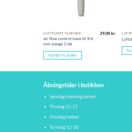
29,00
kr.
LUFTPUMPE TILBEHØR
LUFT
air flow control hane til 4/6
Luft
mm slange 1 stk
TI
TILFØJ TIL KURV
Åbningstider i butikken
Søndag/mandag lukket
Tirsdag 12-17
Onsdag lukket
Torsdag 12-20