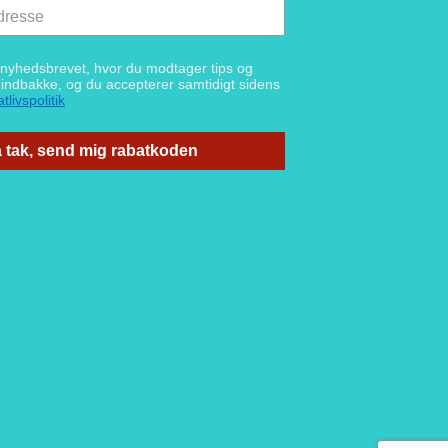
g nyhedsbrevet, hvor du modtager tips og
n indbakke, og du accepterer samtidigt sidens
tlivspolitik
 tak, send mig rabatkoden