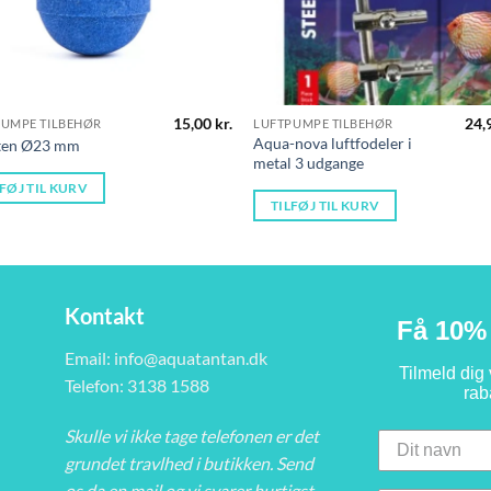
15,00
kr.
24,
PUMPE TILBEHØR
LUFTPUMPE TILBEHØR
Aqua-nova luftfodeler i
sten Ø23 mm
metal 3 udgange
LFØJ TIL KURV
TILFØJ TIL KURV
Kontakt
Få 10% 
Email:
info@aquatantan.dk
Tilmeld dig
Telefon: 3138 1588
rab
Skulle vi ikke tage telefonen er det
grundet travlhed i butikken. Send
os da en mail og vi svarer hurtigst