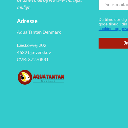
muligt.
Du tilmelder di
Adresse
gode tilbud i di
cookies- og priva
Aqua Tantan Denmark
Ja
Læskovvej 202
4632 bjæverskov
CVR: 37270881