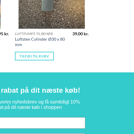
95
kr.
39,00
kr.
LUFTPUMPE TILBEHØR
Luftsten Cylinder Ø30 x 80
mm
TILFØJ TIL KURV
rabat på dit næste køb!
 vores nyhedsbrev og få samtidigt 10%
at på dit næste køb i shoppen