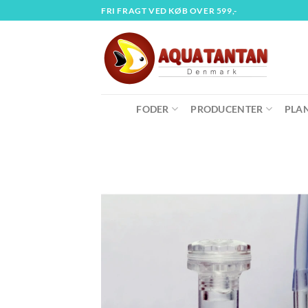
Fortsæt
FRI FRAGT VED KØB OVER 599,-
til
indhold
FODER
PRODUCENTER
PLA