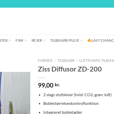
NTER
FISK
REJER
TILBEHØR/PLEJE
LAST CHANC
FORSIDE
/
TILBEHØR
/
LUFTPUMPE TILBEH
Ziss Diffusor ZD-200
99,00
kr.
2 slags stofskiver (hvid: CO2, grøn: luft)
Boblestørrelseskontrolfunktion
Integreret bobletæller