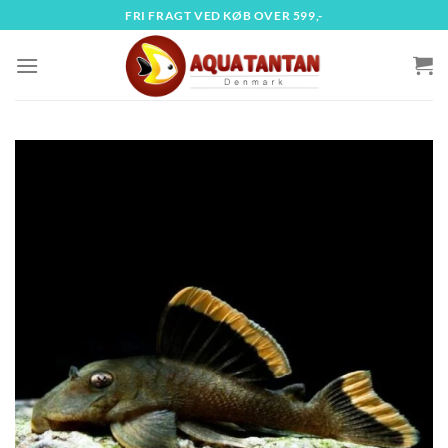
Fortsæt
FRI FRAGT VED KØB OVER 599,-
til
indhold