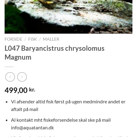
FORSIDE
/
FISK
/
MALLER
L047 Baryancistrus chrysolomus
Magnum
499,00
kr.
Vi afsender altid fisk først på ugen medmindre andet er
aftalt på mail
Al kontakt mht fiskeforsendelse skal ske på mail
info@aquatantan.dk