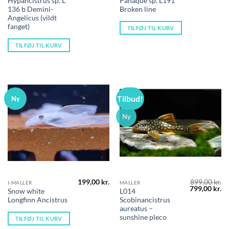
Hypancistrus sp. L
Panaque sp. L191
136 b Demini-
Broken line
Angelicus (vildt
fanget)
TILFØJ TIL KURV
TILFØJ TIL KURV
Tilbud!
Ny
Ny
199,00
kr.
899,00
kr.
I-MALLER
MALLER
Den
D
799,00
kr.
Snow white
L014
oprindelige
ak
Longfinn Ancistrus
Scobinancistrus
pris
pr
var:
er
aureatus –
899,00 kr..
79
sunshine pleco
TILFØJ TIL KURV