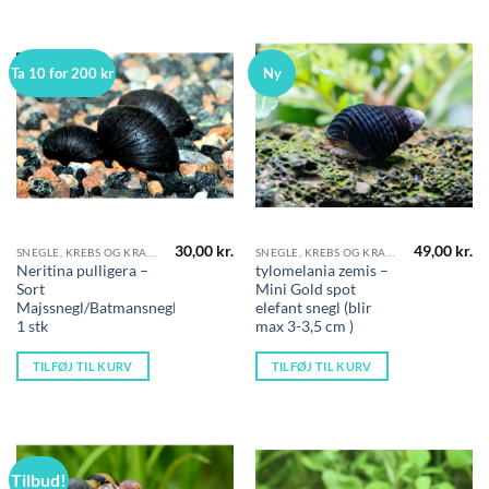
Ta 10 for 200 kr
Ny
30,00
kr.
49,00
kr.
SNEGLE, KREBS OG KRABBER
SNEGLE, KREBS OG KRABBER
Neritina pulligera –
tylomelania zemis –
Sort
Mini Gold spot
Majssnegl/Batmansnegl
elefant snegl (blir
1 stk
max 3-3,5 cm )
TILFØJ TIL KURV
TILFØJ TIL KURV
Tilbud!