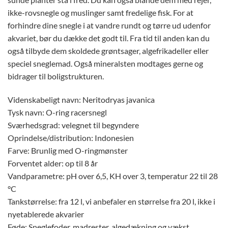
ikke-rovsnegle og muslinger samt fredelige fisk. For at
forhindre dine snegle i at vandre rundt og tørre ud udenfor
akvariet, bør du dække det godt til. Fra tid til anden kan du
også tilbyde dem skoldede grøntsager, algefrikadeller eller
speciel sneglemad. Også mineralsten modtages gerne og
bidrager til boligstrukturen.
Videnskabeligt navn: Neritodryas javanica
Tysk navn: O-ring racersnegl
Sværhedsgrad: velegnet til begyndere
Oprindelse/distribution: Indonesien
Farve: Brunlig med O-ringmønster
Forventet alder: op til 8 år
Vandparametre: pH over 6,5, KH over 3, temperatur 22 til 28
°C
Tankstørrelse: fra 12 l, vi anbefaler en størrelse fra 20 l, ikke i
nyetablerede akvarier
Føde: Sneglefoder, madrester, algedækning og vækst,