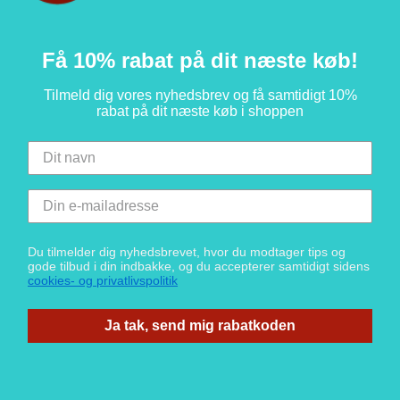
Få 10% rabat på dit næste køb!
Tilmeld dig vores nyhedsbrev og få samtidigt 10%
rabat på dit næste køb i shoppen
Du tilmelder dig nyhedsbrevet, hvor du modtager tips og
gode tilbud i din indbakke, og du accepterer samtidigt sidens
cookies- og privatlivspolitik
Ja tak, send mig rabatkoden