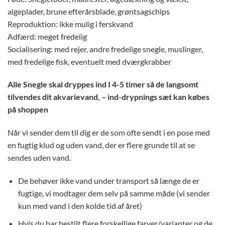
algeplader, brune efterårsblade, grøntsagschips
Reproduktion: ikke mulig i ferskvand
Adfærd: meget fredelig
Socialisering: med rejer, andre fredelige snegle, muslinger,
med fredelige fisk, eventuelt med dværgkrabber
Alle Snegle skal dryppes ind I 4-5 timer så de langsomt
tilvendes dit akvarievand, – ind-drypnings sæt kan købes
på shoppen
Når vi sender dem til dig er de som ofte sendt i en pose med
en fugtig klud og uden vand, der er flere grunde til at se
sendes uden vand.
De behøver ikke vand under transport så længe de er
fugtige, vi modtager dem selv på samme måde (vi sender
kun med vand i den kolde tid af året)
Hvis du har bestilt flere forskellige farver/varianter og de