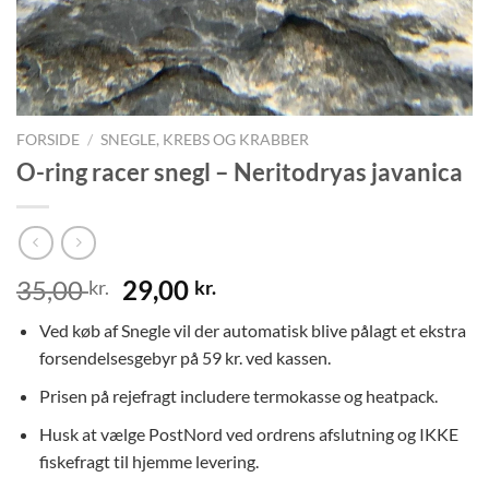
FORSIDE
/
SNEGLE, KREBS OG KRABBER
O-ring racer snegl – Neritodryas javanica
Den
Den
35,00
29,00
kr.
kr.
oprindelige
aktuelle
Ved køb af Snegle vil der automatisk blive pålagt et ekstra
pris
pris
forsendelsesgebyr på 59 kr. ved kassen.
var:
er:
35,00 kr..
29,00 kr..
Prisen på rejefragt includere termokasse og heatpack.
Husk at vælge PostNord ved ordrens afslutning og IKKE
fiskefragt til hjemme levering.