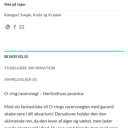
Ikke på lager
Kategori:
Snegle, Krebs og Krabber
BESKRIVELSE
YDERLIGERE INFORMATION
ANMELDELSER (0)
O-ring racersnegl – Neritodryas javanica
Med sin fantastiske vil O-rings racersneglen med garanti
skabe røre i dit akvarium! Derudover holder den den
skinnende ren, da den lever af alger og vækst, men lader
sunde planter stå i fred. Du kan også blande dem med rejer,