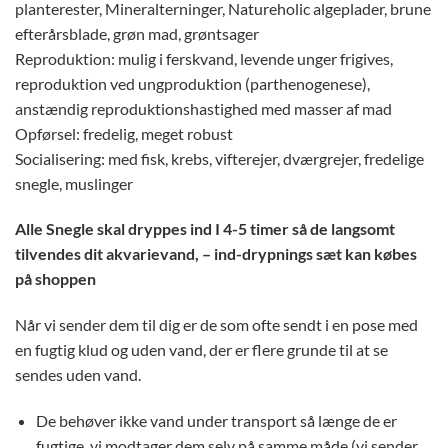
planterester, Mineralterninger, Natureholic algeplader, brune
efterårsblade, grøn mad, grøntsager
Reproduktion: mulig i ferskvand, levende unger frigives,
reproduktion ved ungproduktion (parthenogenese),
anstændig reproduktionshastighed med masser af mad
Opførsel: fredelig, meget robust
Socialisering: med fisk, krebs, vifterejer, dværgrejer, fredelige
snegle, muslinger
Alle Snegle skal dryppes ind I 4-5 timer så de langsomt
tilvendes dit akvarievand, – ind-drypnings sæt kan købes
på shoppen
Når vi sender dem til dig er de som ofte sendt i en pose med
en fugtig klud og uden vand, der er flere grunde til at se
sendes uden vand.
De behøver ikke vand under transport så længe de er
fugtige, vi modtager dem selv på samme måde (vi sender