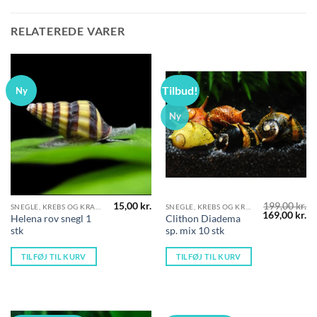
RELATEREDE VARER
Tilbud!
Ny
Ny
15,00
kr.
199,00
kr.
SNEGLE, KREBS OG KRABBER
SNEGLE, KREBS OG KRABBER
Den
D
169,00
kr.
Helena rov snegl 1
Clithon Diadema
oprindelige
ak
stk
sp. mix 10 stk
pris
pr
var:
er
199,00 kr..
16
TILFØJ TIL KURV
TILFØJ TIL KURV