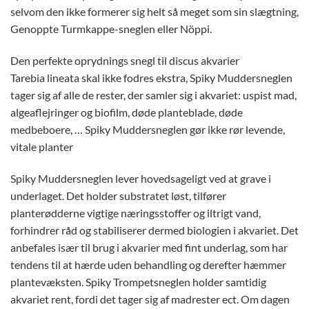
selvom den ikke formerer sig helt så meget som sin slægtning,
Genoppte Turmkappe-sneglen eller Nöppi.
Den perfekte oprydnings snegl til discus akvarier
Tarebia lineata skal ikke fodres ekstra, Spiky Muddersneglen
tager sig af alle de rester, der samler sig i akvariet: uspist mad,
algeaflejringer og biofilm, døde planteblade, døde
medbeboere, … Spiky Muddersneglen gør ikke rør levende,
vitale planter
Spiky Muddersneglen lever hovedsageligt ved at grave i
underlaget. Det holder substratet løst, tilfører
planterødderne vigtige næringsstoffer og iltrigt vand,
forhindrer råd og stabiliserer dermed biologien i akvariet. Det
anbefales især til brug i akvarier med fint underlag, som har
tendens til at hærde uden behandling og derefter hæmmer
plantevæksten. Spiky Trompetsneglen holder samtidig
akvariet rent, fordi det tager sig af madrester ect. Om dagen