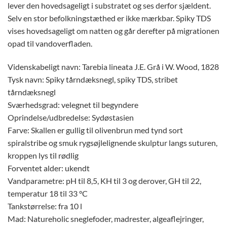
lever den hovedsageligt i substratet og ses derfor sjældent.
Selv en stor befolkningstæthed er ikke mærkbar. Spiky TDS
vises hovedsageligt om natten og går derefter på migrationen
opad til vandoverfladen.
Videnskabeligt navn: Tarebia lineata J.E. Grå i W. Wood, 1828
Tysk navn: Spiky tårndæksnegl, spiky TDS, stribet
tårndæksnegl
Sværhedsgrad: velegnet til begyndere
Oprindelse/udbredelse: Sydøstasien
Farve: Skallen er gullig til olivenbrun med tynd sort
spiralstribe og smuk rygsøjlelignende skulptur langs suturen,
kroppen lys til rødlig
Forventet alder: ukendt
Vandparametre: pH til 8,5, KH til 3 og derover, GH til 22,
temperatur 18 til 33 °C
Tankstørrelse: fra 10 l
Mad: Natureholic sneglefoder, madrester, algeaflejringer,