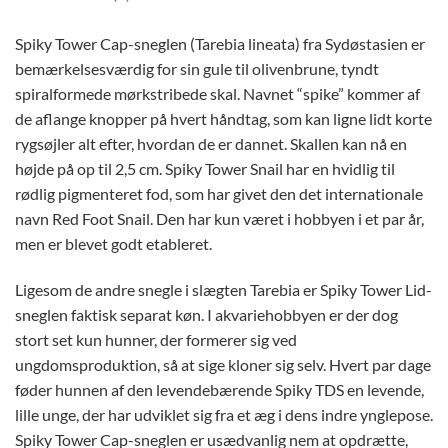
Spiky Tower Cap-sneglen (Tarebia lineata) fra Sydøstasien er
bemærkelsesværdig for sin gule til olivenbrune, tyndt
spiralformede mørkstribede skal. Navnet “spike” kommer af
de aflange knopper på hvert håndtag, som kan ligne lidt korte
rygsøjler alt efter, hvordan de er dannet. Skallen kan nå en
højde på op til 2,5 cm. Spiky Tower Snail har en hvidlig til
rødlig pigmenteret fod, som har givet den det internationale
navn Red Foot Snail. Den har kun været i hobbyen i et par år,
men er blevet godt etableret.
Ligesom de andre snegle i slægten Tarebia er Spiky Tower Lid-
sneglen faktisk separat køn. I akvariehobbyen er der dog
stort set kun hunner, der formerer sig ved
ungdomsproduktion, så at sige kloner sig selv. Hvert par dage
føder hunnen af ​​den levendebærende Spiky TDS en levende,
lille unge, der har udviklet sig fra et æg i dens indre ynglepose.
Spiky Tower Cap-sneglen er usædvanlig nem at opdrætte,