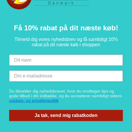
Få 10% rabat på dit næste køb!
Tilmeld dig vores nyhedsbrev og få samtidigt 10%
rabat på dit næste køb i shoppen
Du tilmelder dig nyhedsbrevet, hvor du modtager tips og
gode tilbud i din indbakke, og du accepterer samtidigt sidens
cookies- og privatlivspolitik
Ja tak, send mig rabatkoden