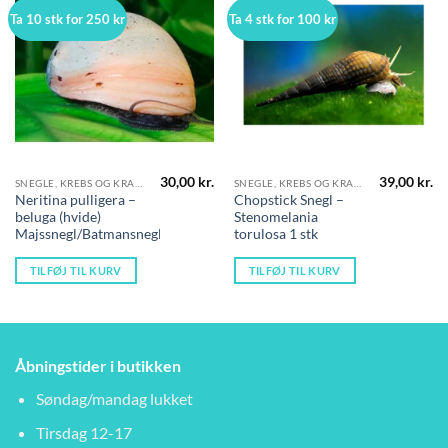
Ta 10 stk for 250 kr
Ta 4 stk for 100 kr
30,00
kr.
39,00
kr.
SNEGLE, KREBS OG KRABBER
SNEGLE, KREBS OG KRABBER
Neritina pulligera –
Chopstick Snegl –
beluga (hvide)
Stenomelania
Majssnegl/Batmansnegl
torulosa 1 stk
TILFØJ TIL KURV
TILFØJ TIL KURV
Åbningstider i butikken
Søndag/mandag lukket
Tirsdag 12-17