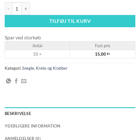
Spiky tower snegl - Tarebia lineata 1 stk antal
TILFØJ TIL KURV
Spar ved storkøb
Antal
Fast pris
10 +
15,00
kr.
Kategori:
Snegle, Krebs og Krabber
BESKRIVELSE
YDERLIGERE INFORMATION
ANMELDELSER (0)