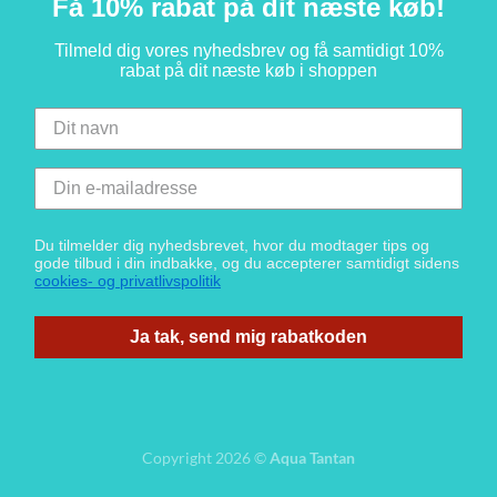
Få 10% rabat på dit næste køb!
Tilmeld dig vores nyhedsbrev og få samtidigt 10%
rabat på dit næste køb i shoppen
Du tilmelder dig nyhedsbrevet, hvor du modtager tips og
gode tilbud i din indbakke, og du accepterer samtidigt sidens
cookies- og privatlivspolitik
Ja tak, send mig rabatkoden
Copyright 2026 ©
Aqua Tantan