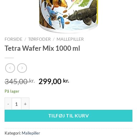
FORSIDE
/
TØRFODER
/
MALLEPILLER
Tetra Wafer Mix 1000 ml
Den
Den
345,00
299,00
kr.
kr.
oprindelige
aktuelle
På lager
pris
pris
Tetra Wafer Mix 1000 ml antal
var:
er:
345,00 kr..
299,00 kr..
TILFØJ TIL KURV
Kategori:
Mallepiller