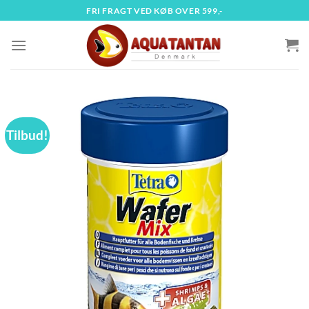
Fortsæt
FRI FRAGT VED KØB OVER 599,-
til
indhold
Tilbud!