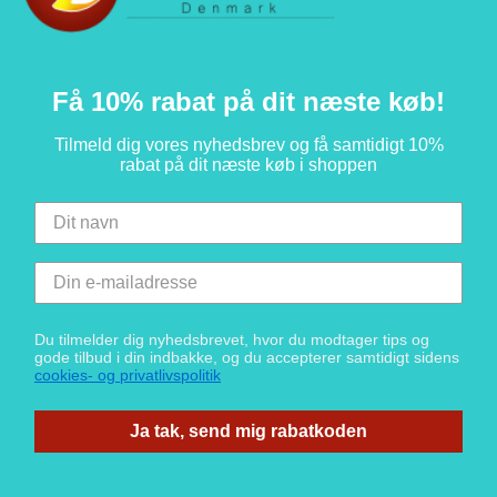
Få 10% rabat på dit næste køb!
Tilmeld dig vores nyhedsbrev og få samtidigt 10%
rabat på dit næste køb i shoppen
Du tilmelder dig nyhedsbrevet, hvor du modtager tips og
gode tilbud i din indbakke, og du accepterer samtidigt sidens
cookies- og privatlivspolitik
Ja tak, send mig rabatkoden