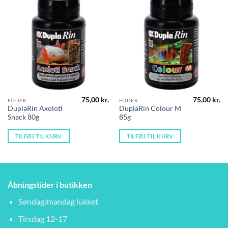
75,00
kr.
75,00
kr.
FODER
FODER
DuplaRin Axolotl
DuplaRin Colour M
Snack 80g
85g
TILFØJ TIL KURV
TILFØJ TIL KURV
Åbningstider i butikken
Søndag/mandag lukket
Tirsdag 12-17