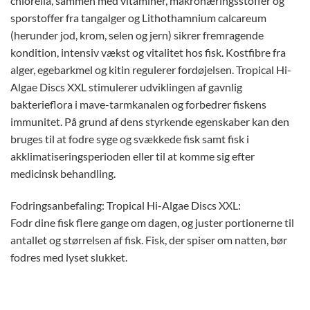
chlorella, sammen med vitaminer, makronæringsstoffer og
sporstoffer fra tangalger og Lithothamnium calcareum
(herunder jod, krom, selen og jern) sikrer fremragende
kondition, intensiv vækst og vitalitet hos fisk. Kostfibre fra
alger, egebarkmel og kitin regulerer fordøjelsen. Tropical Hi-
Algae Discs XXL stimulerer udviklingen af ​​gavnlig
bakterieflora i mave-tarmkanalen og forbedrer fiskens
immunitet. På grund af dens styrkende egenskaber kan den
bruges til at fodre syge og svækkede fisk samt fisk i
akklimatiseringsperioden eller til at komme sig efter
medicinsk behandling.
Fodringsanbefaling: Tropical Hi-Algae Discs XXL:
Fodr dine fisk flere gange om dagen, og juster portionerne til
antallet og størrelsen af ​​fisk. Fisk, der spiser om natten, bør
fodres med lyset slukket.