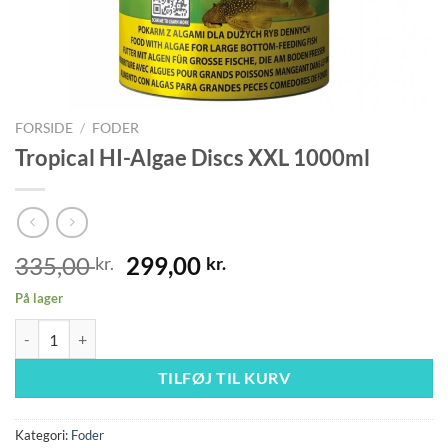
FORSIDE
/
FODER
Tropical HI-Algae Discs XXL 1000ml
Den
Den
335,00
299,00
kr.
kr.
oprindelige
aktuelle
På lager
pris
pris
Tropical HI-Algae Discs XXL 1000ml antal
var:
er:
335,00 kr..
299,00 kr..
TILFØJ TIL KURV
Kategori:
Foder