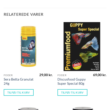
RELATEREDE VARER
29,00
kr.
69,00
kr.
FODER
FODER
Sera Betta Granulat
Discusfood Guppy
24g
Super Special 80g
TILFØJ TIL KURV
TILFØJ TIL KURV