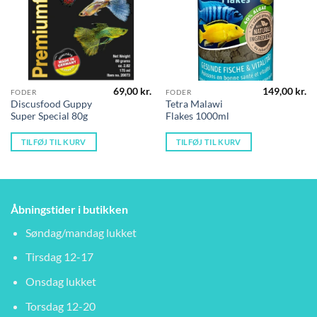
69,00
kr.
149,00
kr.
FODER
FODER
Discusfood Guppy
Tetra Malawi
Super Special 80g
Flakes 1000ml
TILFØJ TIL KURV
TILFØJ TIL KURV
Åbningstider i butikken
Søndag/mandag lukket
Tirsdag 12-17
Onsdag lukket
Torsdag 12-20