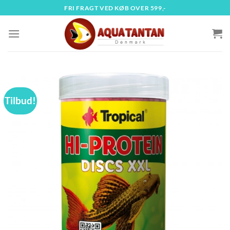
Fortsæt
FRI FRAGT VED KØB OVER 599,-
til
indhold
Tilbud!