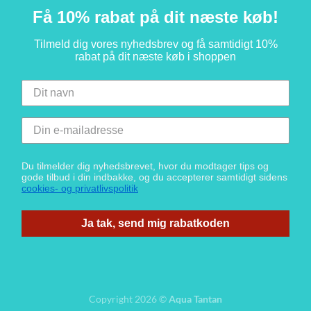
Få 10% rabat på dit næste køb!
Tilmeld dig vores nyhedsbrev og få samtidigt 10%
rabat på dit næste køb i shoppen
Du tilmelder dig nyhedsbrevet, hvor du modtager tips og
gode tilbud i din indbakke, og du accepterer samtidigt sidens
cookies- og privatlivspolitik
Ja tak, send mig rabatkoden
Copyright 2026 ©
Aqua Tantan