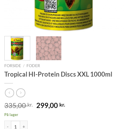
FORSIDE
/
FODER
Tropical HI-Protein Discs XXL 1000ml
Den
Den
335,00
299,00
kr.
kr.
oprindelige
aktuelle
På lager
pris
pris
Tropical HI-Protein Discs XXL 1000ml antal
var:
er: