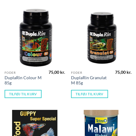
75,00
kr.
75,00
kr.
FODER
FODER
DuplaRin Colour M
DuplaRin Granulat
85g
M 85g
TILFØJ TIL KURV
TILFØJ TIL KURV